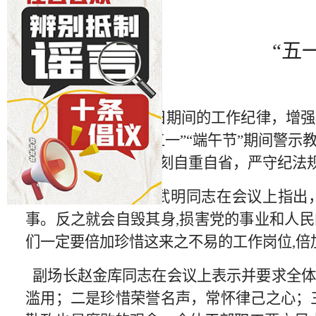
“五
为进一步严明节假日期间的工作纪律，增强
织干部职工召开了
“五一”“端午节”期间警
确对待职责权力，时刻自重自省，严守纪法规
场支部书记、场长武明同志在
会议
上
指出
事。反之就会自毁其身,损害党的事业和人民
们一定要倍加珍惜这来之不易的工作岗位,倍
副场长赵金库同志在会议上表示并要求
全
滥用；二是珍惜荣誉名声，常怀律己之心；