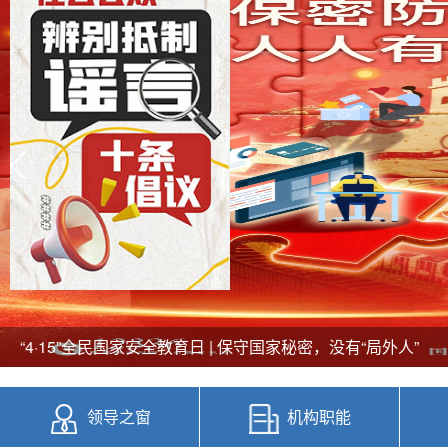
张家口市南壕堑林场开展森林草原防火宣传月活动
冀北山地华北落叶松人工林结构化经营技术专题培训
“4·15”全民国家安全教育日 | 保守国家秘密，没有“局外人”
张家口市南壕堑林场开展森林草原防火宣传月活动
领导之窗
机构职能