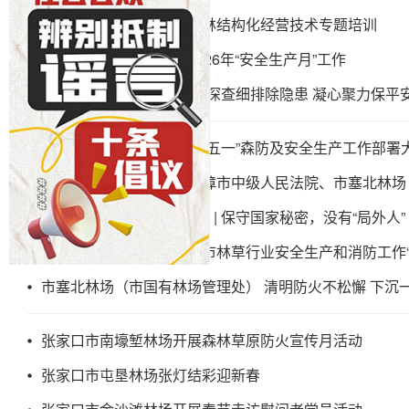
冀北山地华北落叶松人工林结构化经营技术专题培训
张家口市涿鹿林场开展2026年“安全生产月”工作
张家口市平定堡林场开展“深查细排除隐患 凝心聚力保平安
张家口市北石塄林场召开“五一”森防及安全生产工作部署
张家口市宣化林场全力保障市中级人民法院、市塞北林场
“4·15”全民国家安全教育日 | 保守国家秘密，没有“局外人”
市塞北林场关于转发《全市林草行业安全生产和消防工作“
市塞北林场（市国有林场管理处） 清明防火不松懈 下沉
张家口市南壕堑林场开展森林草原防火宣传月活动
张家口市屯垦林场张灯结彩迎新春