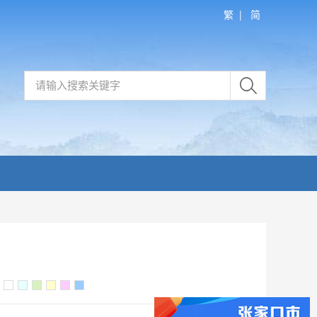
繁
|
简
：