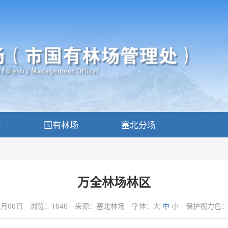
开
国有林场
塞北分场
万全林场林区
5月06日
浏览：1646
来源：塞北林场
字体：
大
中
小
保护视力色