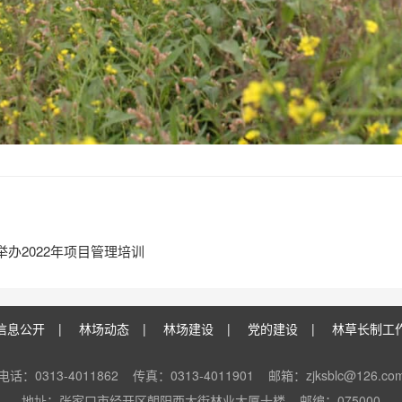
办2022年项目管理培训
信息公开
|
林场动态
|
林场建设
|
党的建设
|
林草长制工
电话：0313-4011862
传真：0313-4011901
邮箱：zjksblc@126.co
地址：张家口市经开区朝阳西大街林业大厦十楼
邮编：075000