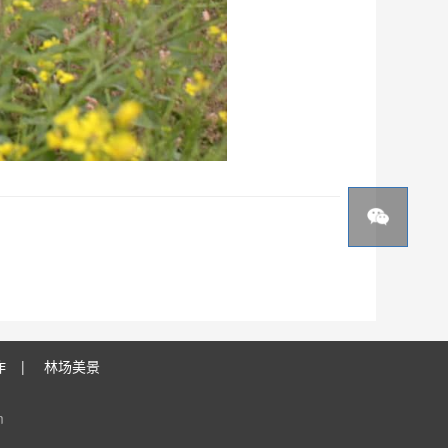
作
|
林场美景
m