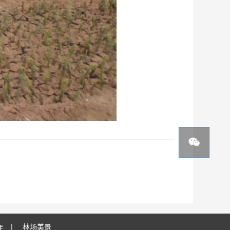
作
|
林场美景