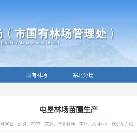
开
国有林场
塞北分场
屯垦林场苗圃生产
5月06日
浏览：2077
来源：塞北林场
字体：
大
中
小
保护视力色