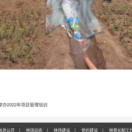
办2022年项目管理培训
信息公开
|
林场动态
|
林场建设
|
党的建设
|
林草长制工