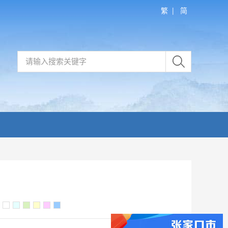
繁
|
简
：