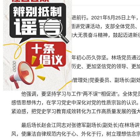
铭记百年党史，砥砺奋进前行。2021年5月25日上午，
程(1921-2019)”党史学习专题讲党课活动，支部全
所强调的“始终保持革命者的大无畏奋斗精神，鼓起迈进新
思想、办实事、开新局。
百年征程波澜壮阔，百年初心历久弥坚。林场党员通过此
体党员更加深刻地了解党的历史、更加坚信党的领导、更
市塞北林场(市国有林场管理处)党委委员、副场长(副处
他强调，要坚持学习与工作“两不误”“相促进”。全体党
感悟思想伟力，在学习党史中深化对党的性质宗旨的认识
紧迫感，把党史学习教育成效转化为工作高质量发展的强
最后场长赵会江同志对张德军副场长(副处长)在林场讲
风，使廉洁自律规范内化于心、外化于行，树立理想信念宗旨