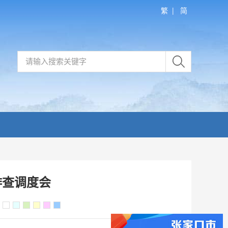
繁
|
简
排查调度会
：