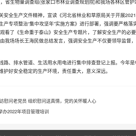
，省生物量调查组(张家口市林业调查规划院)和我场各林区管护
全生产文件精神，宣读《河北省林业和草原局关于开展2021年
产专项整治“集中攻坚年”实施方案》进行部署，强调要严格落实
体观看了《生命重于泰山》安全生产专题片，了解安全生产的必要
后由我场场长王海民做总结发言，强调安全生产不仅要领导监督
、排水管道、生活用水用电进行集中排查登记上报。今年是中
维护好安全稳定的生产环境，责任重大，意义深远。
际走访慰问老党员 组织慰问送真情，党的关怀暖人心
办2022年项目管理培训