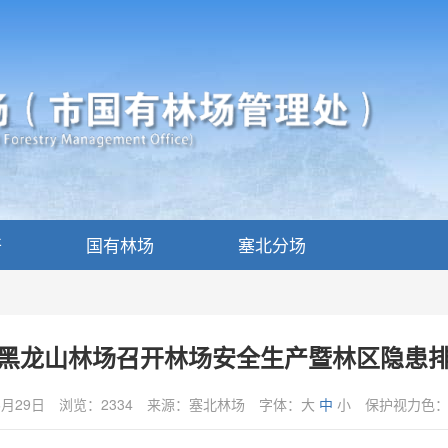
开
国有林场
塞北分场
黑龙山林场召开林场安全生产暨林区隐患
6月29日
浏览：2334
来源：塞北林场
字体：
大
中
小
保护视力色