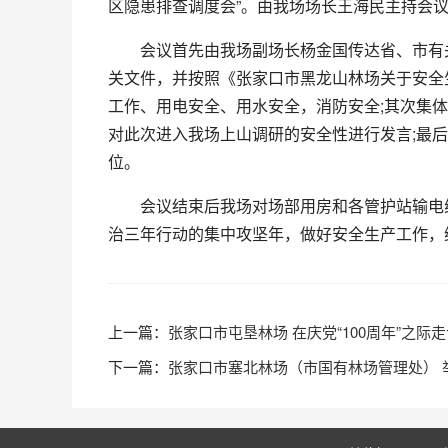
区隐患排查调度会”。由我场场长王海民主持会议
会议首先由我场副场长杨金国传达省、市有关安
关文件，并按照《张家口市黑龙山林场关于安全生
工作、用电安全、用水安全，消防安全;其次集
对此次进入我场上山调研的安全性进行发言;最
位。
会议结束后我场对场部用房和各管护站输电线路
治三年行动的集中攻坚年，做好安全生产工作，
张家口市屯垦林场 在庆党“100周年”之
张家口市塞北林场（市国有林场管理处） 举