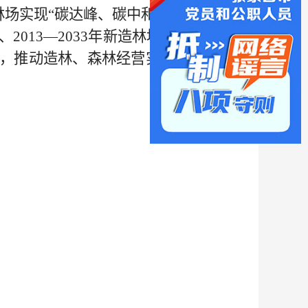
林场
实现
“
碳达峰、碳中和
”
，充分盘活
、
2013
—
2033
年
新造林地、
草原
申报
，推动造林、森林经营实施工作。
11