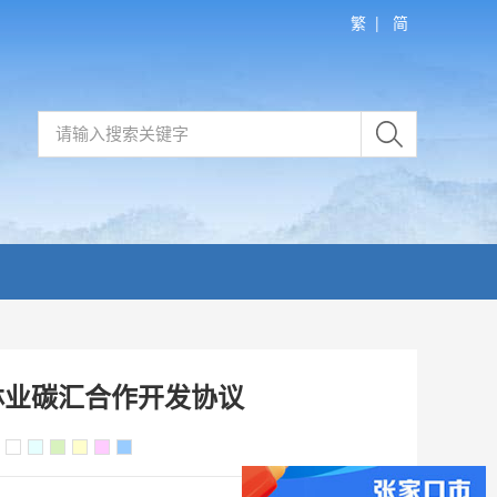
繁
|
简
林业碳汇合作开发协议
：