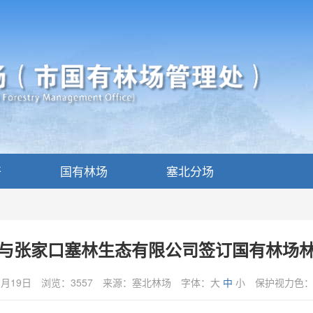
开
国有林场
塞北分场
与张家口塞林生态有限公司签订国有林场
1月19日
浏览：3557
来源：塞北林场
字体：
大
中
小
保护视力色