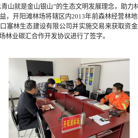
水青山就是金山银山
”
的生态文明发展理念，助力
益，
开阳滩林场
将辖区内
2013
年前
森林经营林地
家口塞林生态建设有限公司
并实施交易来获取资金
场林业碳汇合作开发协议进行了签字。