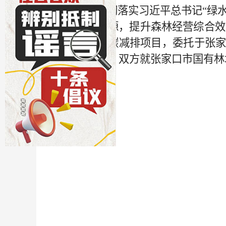
为全面贯彻落实习近平总书记
“
绿
林场森林资源，提升森林经营综合效
为温室气体碳减排项目，
委托于张
月
15
日上午，双方就张家口市国有林